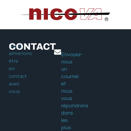
CONTACT
Nous
aimerions
Envoyez-
être
nous
en
un
contact
courriel
avec
et
nous
vous
vous
répondrons
dans
les
plus