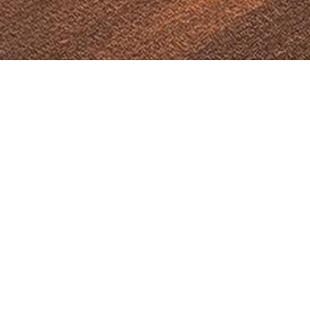
Produits 100% québécois
CEPTION, FABRICA
& INSTALLATION